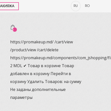
RU
RO
МАКИЯЖА
0
https://promakeup.md/
/cart/view
/product/view
/cart/delete
https://promakeup.md/components/com_jshopping/fi
2
MDL
✔ Товар в корзине
Товар
добавлен в корзину
Перейти в
корзину
Удалить
Товаров:
на сумму
Не заданы дополнительные
параметры