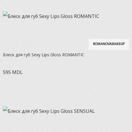
ROMANOVAMAKEUP
Блеск для губ Sexy Lips Gloss ROMANTIC
595
MDL