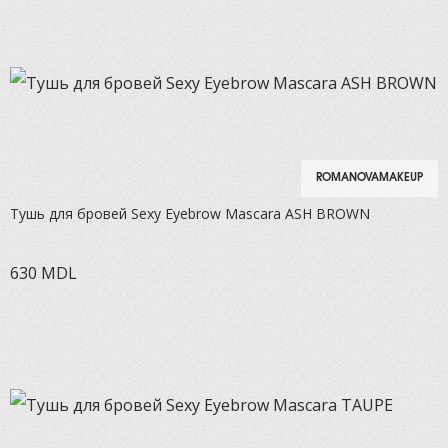
ROMANOVAMAKEUP
Тушь для бровей Sexy Eyebrow Mascara ASH BROWN
630
MDL