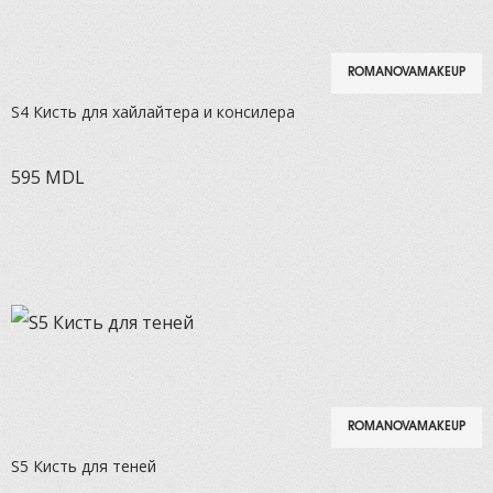
ROMANOVAMAKEUP
S4 Кисть для хайлайтера и консилера
595
MDL
ROMANOVAMAKEUP
S5 Кисть для теней