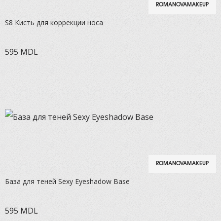
ROMANOVAMAKEUP
S8 Кисть для коррекции носа
595
MDL
ROMANOVAMAKEUP
База для теней Sexy Eyeshadow Base
595
MDL