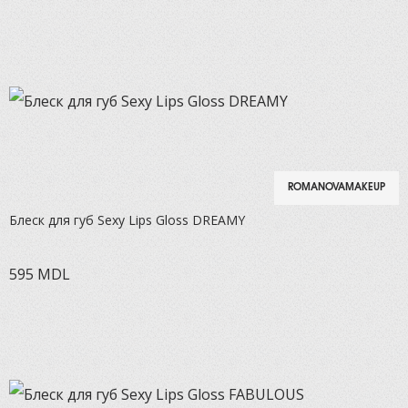
ROMANOVAMAKEUP
Блеск для губ Sexy Lips Gloss DREAMY
595
MDL