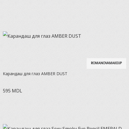
ROMANOVAMAKEUP
Карандаш для глаз AMBER DUST
595
MDL