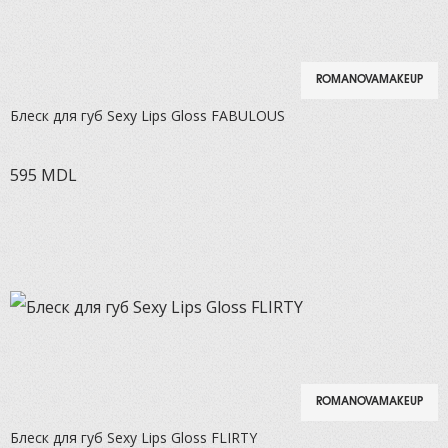
ROMANOVAMAKEUP
Блеск для губ Sexy Lips Gloss FABULOUS
595
MDL
ROMANOVAMAKEUP
Блеск для губ Sexy Lips Gloss FLIRTY