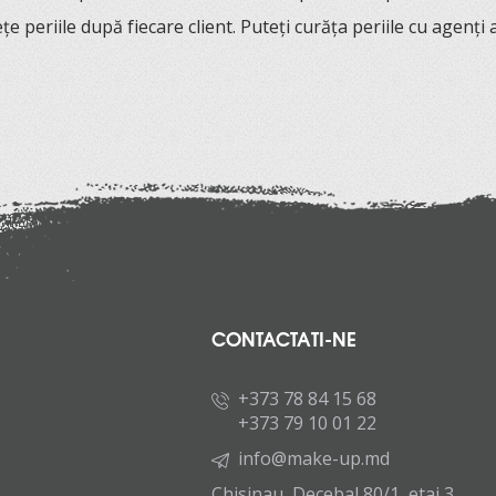
e periile după fiecare client. Puteți curăța periile cu agenți 
CONTACTATI-NE
+373 78 84 15 68
+373 79 10 01 22
info@make-up.md
Chisinau, Decebal 80/1, etaj 3,