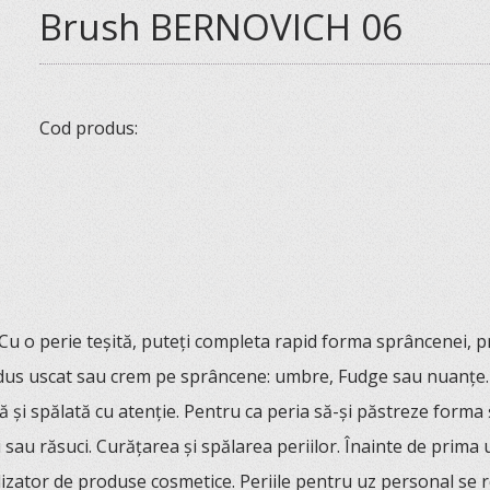
Brush BERNOVICH 06
Cod produs:
u o perie teșită, puteți completa rapid forma sprâncenei, pr
odus uscat sau crem pe sprâncene: umbre, Fudge sau nuanțe. Pe
 și spălată cu atenție. Pentru ca peria să-și păstreze forma ș
 sau răsuci. Curățarea și spălarea periilor. Înainte de prima u
lizator de produse cosmetice. Periile pentru uz personal se 