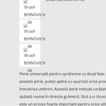
Perie universală pentru sprâncene cu două fețe. C
această perie, puteți aplica cu ușurință orice pr
înmuierea umbririi. Această perie trebuie curățată
spălată numai în direcția grămezii, fără a o răsuci
este un proces foarte important pentru orice uti