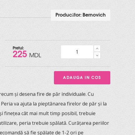
Producător:
Bernovich
Pretul:
225
MDL
ecum și desena fire de păr individuale. Cu
ria va ajuta la pieptănarea firelor de păr și la
i finețea cât mai mult timp posibil, trebuie
tilizare, peria trebuie spălată. Curățarea periilor
recomandă să fie spălate de 1-2 ori pe