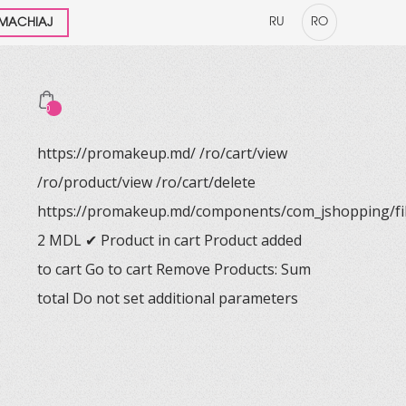
RU
RO
 MACHIAJ
0
https://promakeup.md/
/ro/cart/view
/ro/product/view
/ro/cart/delete
https://promakeup.md/components/com_jshopping/fi
2
MDL
✔ Product in cart
Product added
to cart
Go to cart
Remove
Products:
Sum
total
Do not set additional parameters