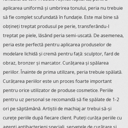
aplicarea uniformă și umbrirea tonului, peria nu trebuie
să fie complet scufundată în fundație. Este mai bine să
obțineți treptat produsul pe perie, transferându-l
treptat pe piele, lăsând peria semi-uscată. De asemenea,
peria este perfectă pentru aplicarea produselor de
modelare lichidă și cremă pentru față: sculptor, fard de
obraz, bronzer și marcator. Curățarea și spălarea
periilor. Înainte de prima utilizare, peria trebuie spălată.
Curățarea periilor este un proces foarte important
pentru orice utilizator de produse cosmetice. Periile
pentru uz personal se recomandă să fie spălate de 1-2
ori pe săptămână. Artiștii de machiaj ar trebui să-și
curețe periile după fiecare client. Puteți curăța periile cu
agenți antibacterieni speciali, șervețele de curățare și