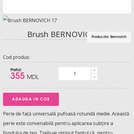
Brush BERNOVICH 17
Producător:
Bernovich
Cod produs:
Pretul:
355
MDL
Perie de față universală pufoasă rotundă medie. Această
perie este convenabilă pentru aplicarea subțire a
fondului de ten. Trebuie reținut faptul că, pentru